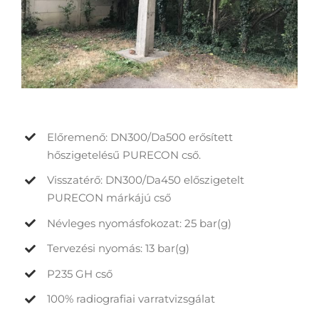
Előremenő: DN300/Da500 erősített
hőszigetelésű PURECON cső.
Visszatérő: DN300/Da450 előszigetelt
PURECON márkájú cső
Névleges nyomásfokozat: 25 bar(g)
Tervezési nyomás: 13 bar(g)
P235 GH cső
100% radiografiai varratvizsgálat