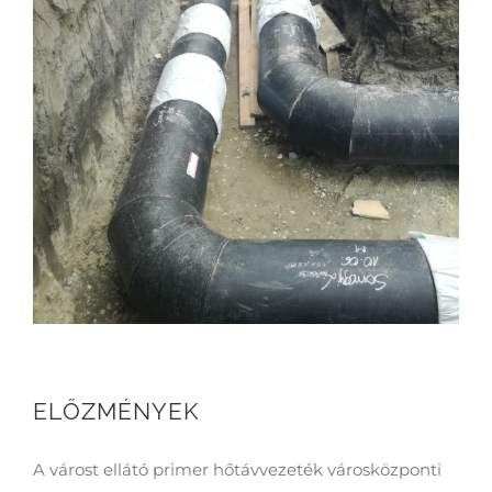
ELŐZMÉNYEK
A várost ellátó primer hőtávvezeték városközponti