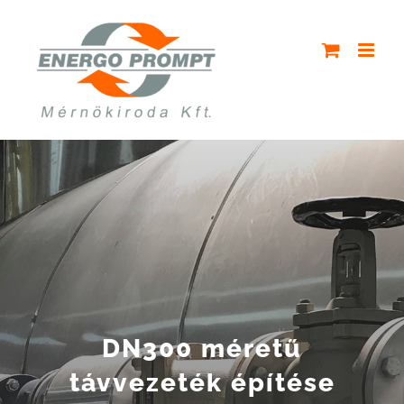
Skip
to
content
DN300 méretű
távvezeték építése