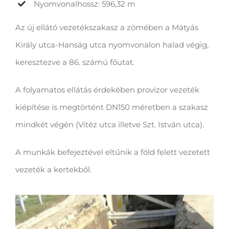
Nyomvonalhossz: 596,32 m
Az új ellátó vezetékszakasz a zömében a Mátyás
Király utca-Hanság utca nyomvonalon halad végig,
keresztezve a 86. számú főutat.
A folyamatos ellátás érdekében provizor vezeték
kiépítése is megtörtént DN150 méretben a szakasz
mindkét végén (Vitéz utca illetve Szt. István utca).
A munkák befejeztével eltűnik a föld felett vezetett
vezeték a kertekből.