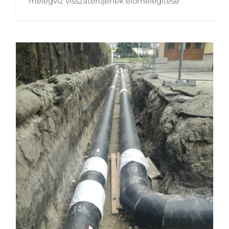
melegvíz visszatérőjének előmelegítése