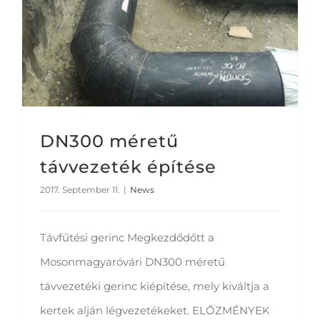
DN300 méretű
távvezeték építése
2017. September 11.
|
News
Távfűtési gerinc Megkezdődőtt a
Mosonmagyaróvári DN300 méretű
távvezetéki gerinc kiépítése, mely kiváltja a
kertek alján légvezetékeket. ELŐZMÉNYEK