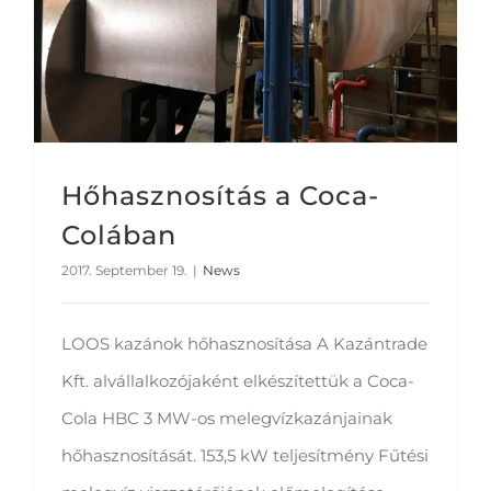
Hőhasznosítás a Coca-
Colában
2017. September 19.
|
News
LOOS kazánok hőhasznosítása A Kazántrade
Kft. alvállalkozójaként elkészítettük a Coca-
Cola HBC 3 MW-os melegvízkazánjainak
hőhasznosítását. 153,5 kW teljesítmény Fűtési