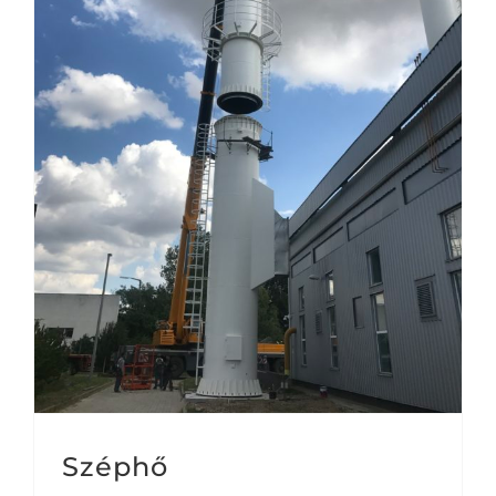
Széphő