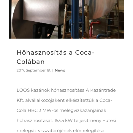
Hőhasznosítás a Coca-
Colában
2017. September 19.
|
News
LOOS kazánok hőhasznosítása A Kazántrade
Kft. alvállalkozójaként elkészítettük a Coca-
Cola HBC 3 MW-os melegvízkazánjainak
hőhasznosítását. 153,5 kW teljesítmény Fűtési
melegvíz visszatérőjének előmelegítése