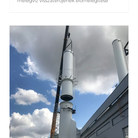
melegvíz visszatérőjének előmelegítése