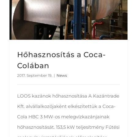
Hőhasznosítás a Coca-
Colában
2017. September 19.
|
News
LOOS kazánok hőhasznosítása A Kazántrade
Kft. alvállalkozójaként elkészítettük a Coca-
Cola HBC 3 MW-os melegvízkazánjainak
hőhasznosítását. 153,5 kW teljesítmény Fűtési