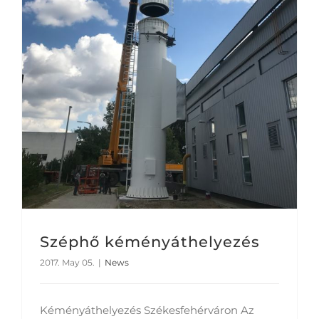
Széphő kéményáthelyezés
2017. May 05.
|
News
Kéményáthelyezés Székesfehérváron Az