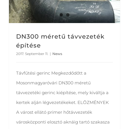
DN300 méretű távvezeték
építése
2017. September 11.
|
News
Távfűtési gerinc Megkezdődőtt a
Mosonmagyaróvári DN300 méretű
távvezetéki gerinc kiépítése, mely kiváltja a
kertek alján légvezetékeket. ELŐZMÉNYEK
A várost ellátó primer hőtávvezeték
városközponti elosztó aknáig tartó szakasza