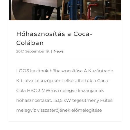
Hőhasznosítás a Coca-
Colában
2017. September 19.
|
News
LOOS kazánok hőhasznosítása A Kazántrade
Kft. alvállalkozójaként elkészítettük a Coca-
Cola HBC 3 MW-os melegvízkazánjainak
hőhasznosítását. 153,5 kW teljesítmény Fűtési
melegvíz visszatérőjének előmelegítése