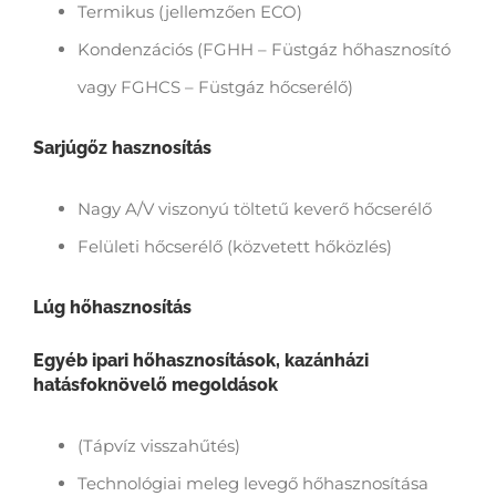
Termikus (jellemzően ECO)
Kondenzációs (FGHH – Füstgáz hőhasznosító
vagy FGHCS – Füstgáz hőcserélő)
Sarjúgőz hasznosítás
Nagy A/V viszonyú töltetű keverő hőcserélő
Felületi hőcserélő (közvetett hőközlés)
Lúg hőhasznosítás
Egyéb ipari hőhasznosítások, kazánházi
hatásfoknövelő megoldások
(Tápvíz visszahűtés)
Technológiai meleg levegő hőhasznosítása