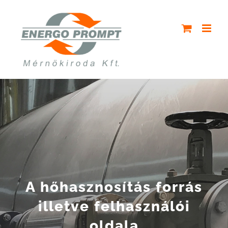
Kihagyás
A hőhasznosítás forrás
illetve felhasználói
oldala