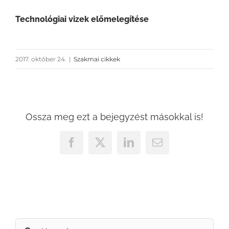
Technológiai vizek előmelegítése
2017. október 24.
|
Szakmai cikkek
Ossza meg ezt a bejegyzést másokkal is!
Facebook
X
LinkedIn
Email:
Keresés...