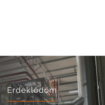
10 t/h teljesítményű gőzkazánhoz
HELYSZÍN Bük LÉTESÍTÉS 2011
Érdeklődöm