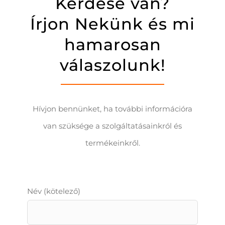
Kérdése van?
Írjon Nekünk és mi
hamarosan
válaszolunk!
Hívjon bennünket, ha további információra
van szüksége a szolgáltatásainkról és
termékeinkről.
Név (kötelező)