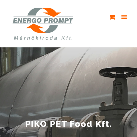
Kihagyás
PIKO PET Food Kft.