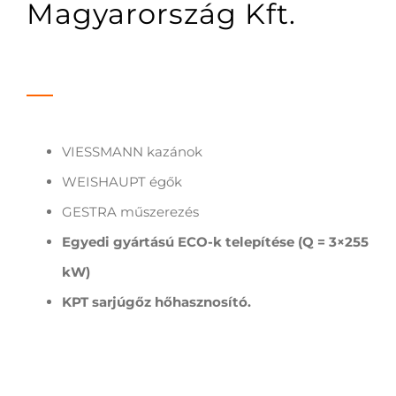
Magyarország Kft.
VIESSMANN kazánok
WEISHAUPT égők
GESTRA műszerezés
Egyedi gyártású ECO-k telepítése (Q = 3×255
kW)
KPT sarjúgőz hőhasznosító.