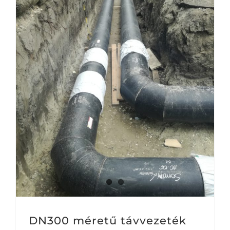
DN300 méretű távvezeték