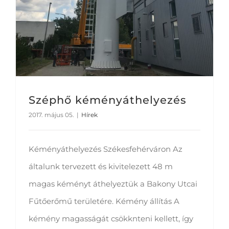
Széphő kéményáthelyezés
2017. május 05.
|
Hírek
Kéményáthelyezés Székesfehérváron Az
általunk tervezett és kivitelezett 48 m
magas kéményt áthelyeztük a Bakony Utcai
Fűtőerőmű területére. Kémény állítás A
kémény magasságát csökknteni kellett, így