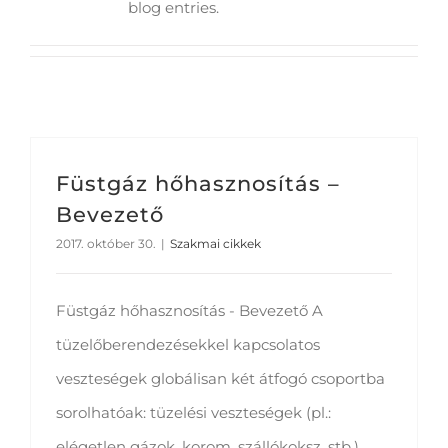
blog entries.
Füstgáz hőhasznosítás –
Bevezető
2017. október 30.
|
Szakmai cikkek
Füstgáz hőhasznosítás - Bevezető A
tüzelőberendezésekkel kapcsolatos
veszteségek globálisan két átfogó csoportba
sorolhatóak: tüzelési veszteségek (pl.:
elégetlen gázok, korom, szállókoksz, stb.),