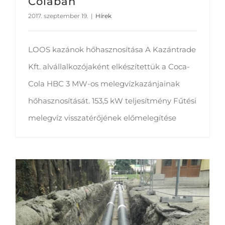
Colában
2017. szeptember 19.
|
Hírek
LOOS kazánok hőhasznosítása A Kazántrade
Kft. alvállalkozójaként elkészítettük a Coca-
Cola HBC 3 MW-os melegvízkazánjainak
hőhasznosítását. 153,5 kW teljesítmény Fűtési
melegvíz visszatérőjének előmelegítése