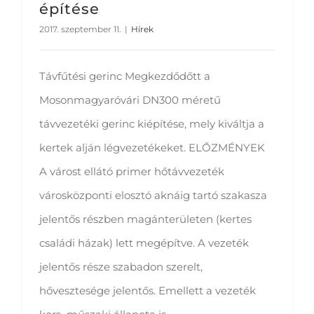
építése
2017. szeptember 11.
|
Hírek
Távfűtési gerinc Megkezdődőtt a
Mosonmagyaróvári DN300 méretű
távvezetéki gerinc kiépítése, mely kiváltja a
kertek alján légvezetékeket. ELŐZMÉNYEK
A várost ellátó primer hőtávvezeték
városközponti elosztó aknáig tartó szakasza
jelentős részben magánterületen (kertes
családi házak) lett megépítve. A vezeték
jelentős része szabadon szerelt,
hővesztesége jelentős. Emellett a vezeték