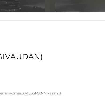
(GIVAUDAN)
x. üzemi nyomású VIESSMANN kazánok