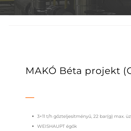
MAKÓ Béta projekt 
3×11 t/h gőzteljesítményű, 22 bar(g) ma
WEISHAUPT égők