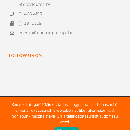
Stoczek utca 19.
(1) 466 4195
(1) 381 0509
energo@energoprompt.hu
FOLLOW US ON
Kedves Látogató! Tájékoztatjuk, hogy a honlap felhasználói
©
2026 |
Energo Prompt
- Mérnökiroda Kft. | Minden jog
élmény fokozásának érdekében sütiket alkalmazunk. A
fenntartva
honlapunk használatával Ön a tájékoztatásunkat tudomásul
veszi.
Facebook
YouTube
Email