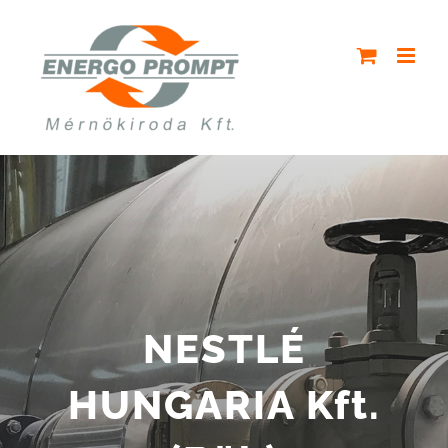
Skip
to
content
NESTLÉ
HUNGARIA Kft.