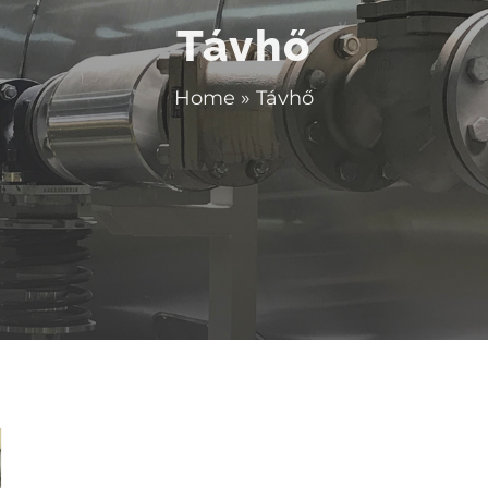
Távhő
Home
»
Távhő