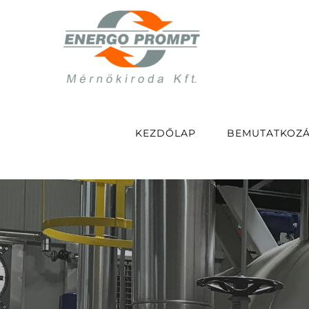
Kihagyás
KEZDŐLAP
BEMUTATKOZ