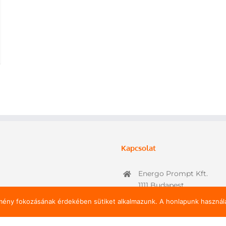
Kapcsolat
Energo Prompt Kft.
1111 Budapest,
Stoczek utca 19.
lmény fokozásának érdekében sütiket alkalmazunk. A honlapunk használa
(1) 466 4195