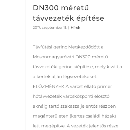
DN300 méretű
távvezeték építése
2017. szeptember 11.
|
Hírek
Távfűtési gerinc Megkezdődőtt a
Mosonmagyaróvári DN300 méretű
távvezetéki gerinc kiépítése, mely kiváltja
a kertek alján légvezetékeket.
ELŐZMÉNYEK A várost ellátó primer
hőtávvezeték városközponti elosztó
aknáig tartó szakasza jelentős részben
magánterületen (kertes családi házak)
lett megépítve. A vezeték jelentős része