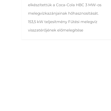
elkészítettük a Coca-Cola HBC 3 MW-os
melegvízkazánjainak hőhasznosítását.
153,5 kW teljesítmény Fűtési melegvíz
visszatérőjének előmelegítése