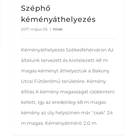
Széphő
kéményáthelyezés
2017. május 05.
|
Hírek
Kéményáthelyezés Székesfehérváron Az
általunk tervezett és kivitelezett 48 m
magas kéményt áthelyeztük a Bakony
Utcai Fűtőerőmű területére. Kémény
állítás A kémény magasságát csökknteni
kellett, így az eredetileg 48 m magas
kémény az úly helyszínen már "csak" 24
m magas. Kéményátmérő: 2,0 m.