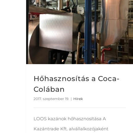
Hőhasznosítás a Coca-
Colában
2017. szeptember 19.
|
Hírek
LOOS kazánok hőhasznosítása A
Kazántrade Kft. alvállalkozójaként