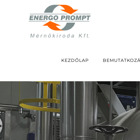
Kihagyás
KEZDŐLAP
BEMUTATKOZ