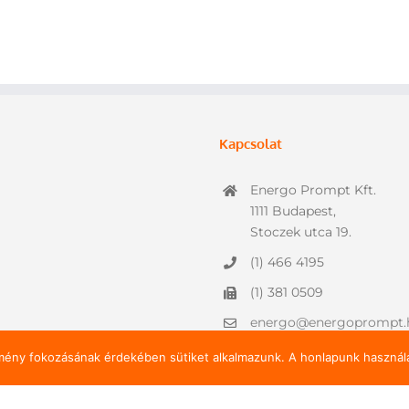
Kapcsolat
Energo Prompt Kft.
1111 Budapest,
Stoczek utca 19.
(1) 466 4195
(1) 381 0509
energo@energoprompt.
lmény fokozásának érdekében sütiket alkalmazunk. A honlapunk használa