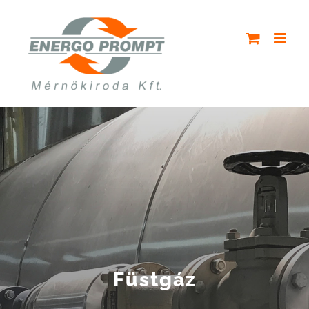
Kihagyás
Füstgáz