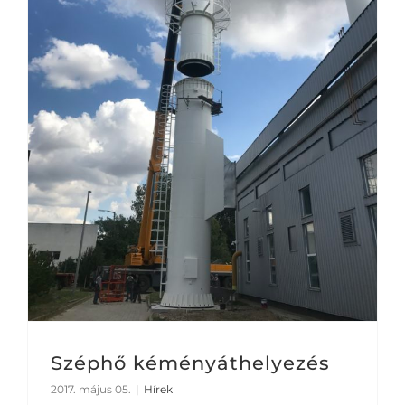
Széphő kéményáthelyezés
2017. május 05.
|
Hírek