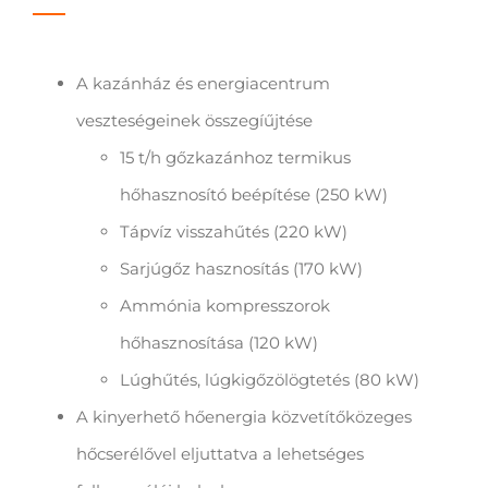
A kazánház és energiacentrum
veszteségeinek összegíűjtése
15 t/h gőzkazánhoz termikus
hőhasznosító beépítése (250 kW)
Tápvíz visszahűtés (220 kW)
Sarjúgőz hasznosítás (170 kW)
Ammónia kompresszorok
hőhasznosítása (120 kW)
Lúghűtés, lúgkigőzölögtetés (80 kW)
A kinyerhető hőenergia közvetítőközeges
hőcserélővel eljuttatva a lehetséges