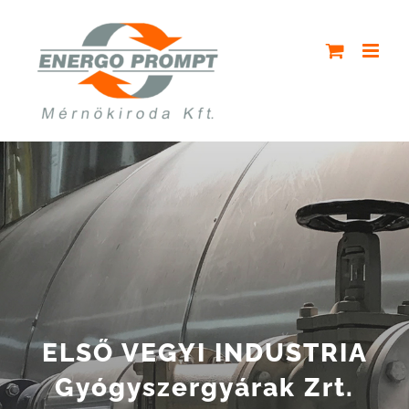
Kihagyás
ELSŐ VEGYI INDUSTRIA
Gyógyszergyárak Zrt.