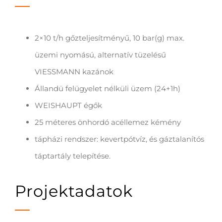
2×10 t/h gőzteljesítményű, 10 bar(g) max.
üzemi nyomású, alternatív tüzelésű
VIESSMANN kazánok
Állandü felügyelet nélküli üzem (24+1h)
WEISHAUPT égők
25 méteres önhordó acéllemez kémény
tápházi rendszer: kevertpótvíz, és gáztalanítós
táptartály telepítése.
Projektadatok